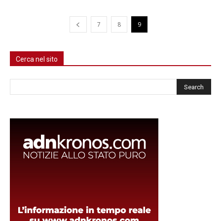
7
8
9
Cerca nel sito
Cerca