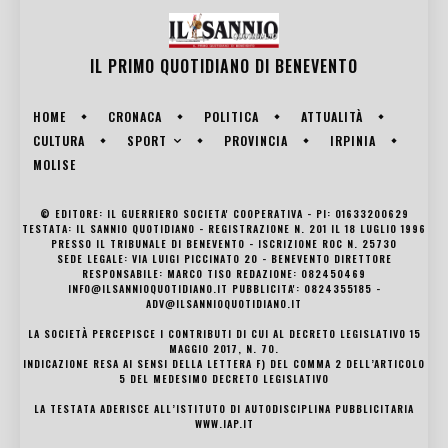
IL PRIMO QUOTIDIANO DI
BENEVENTO
HOME
CRONACA
POLITICA
ATTUALITÀ
SPORT
CULTURA
PROVINCIA
IRPINIA
MOLISE
© EDITORE: IL GUERRIERO SOCIETA' COOPERATIVA - PI: 01633200629
TESTATA: IL SANNIO QUOTIDIANO - REGISTRAZIONE N. 201 IL 18 LUGLIO 1996
PRESSO IL TRIBUNALE DI BENEVENTO - ISCRIZIONE ROC N. 25730
SEDE LEGALE: VIA LUIGI PICCINATO 20 - BENEVENTO DIRETTORE
RESPONSABILE: MARCO TISO REDAZIONE: 082450469
INFO@ILSANNIOQUOTIDIANO.IT PUBBLICITA': 0824355185 -
ADV@ILSANNIOQUOTIDIANO.IT
LA SOCIETÀ PERCEPISCE I CONTRIBUTI DI CUI AL DECRETO LEGISLATIVO 15
MAGGIO 2017, N. 70.
INDICAZIONE RESA AI SENSI DELLA LETTERA F) DEL COMMA 2 DELL’ARTICOLO
5 DEL MEDESIMO DECRETO LEGISLATIVO
LA TESTATA ADERISCE ALL’ISTITUTO DI AUTODISCIPLINA PUBBLICITARIA
WWW.IAP.IT