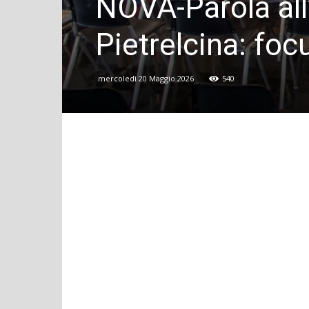
NOVA-Parola all’
Pietrelcina: foc
mercoledì 20 Maggio 2026
540