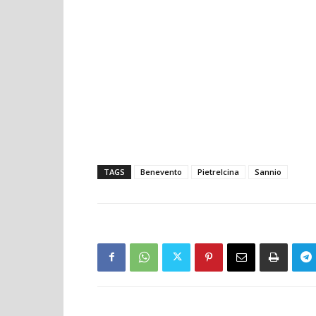
TAGS
Benevento
Pietrelcina
Sannio