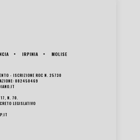
NCIA
IRPINIA
MOLISE
VENTO - ISCRIZIONE ROC N. 25730
EDAZIONE: 082450469
IANO.IT
7, N. 70.
ECRETO LEGISLATIVO
P.IT