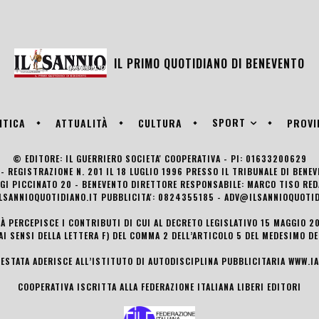
IL PRIMO QUOTIDIANO DI
BENEVENTO
SPORT
ITICA
ATTUALITÀ
CULTURA
PROVI
© EDITORE: IL GUERRIERO SOCIETA' COOPERATIVA - PI: 01633200629
- REGISTRAZIONE N. 201 IL 18 LUGLIO 1996 PRESSO IL TRIBUNALE DI BENE
UIGI PICCINATO 20 - BENEVENTO DIRETTORE RESPONSABILE: MARCO TISO R
LSANNIOQUOTIDIANO.IT PUBBLICITA': 0824355185 - ADV@ILSANNIOQUOTID
TÀ PERCEPISCE I CONTRIBUTI DI CUI AL DECRETO LEGISLATIVO 15 MAGGIO 201
AI SENSI DELLA LETTERA F) DEL COMMA 2 DELL’ARTICOLO 5 DEL MEDESIMO D
TESTATA ADERISCE ALL’ISTITUTO DI AUTODISCIPLINA PUBBLICITARIA
WWW.IA
COOPERATIVA ISCRITTA ALLA FEDERAZIONE ITALIANA LIBERI EDITORI