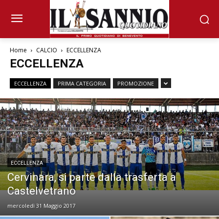
Home
CALCIO
ECCELLENZA
ECCELLENZA
ECCELLENZA
PRIMA CATEGORIA
PROMOZIONE
ECCELLENZA
Cervinara, si parte dalla trasferta a
Castelvetrano
mercoledì 31 Maggio 2017