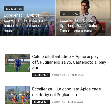
ECCELLENZA
ECCELLENZA
Eccellenza – L’Apice
spaventa il Taranto, ma
Eccellenza – Colpo
finisce ko: ora il secondo
Sporting Ponte: Giulio
round
Fusco torna a casa
Calcio dilettantistico – Apice ai play
off, Puglianello salvo, Castelpoto ai play
out
domenica 26 Aprile 2026
ECCELLENZA
Eccellenza – La capolista Apice cade
nel derby col Puglianello
domenica 1 Marzo 2026
ECCELLENZA