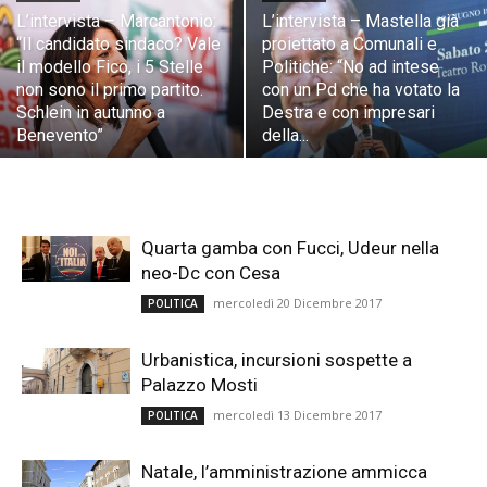
L’intervista – Marcantonio:
L’intervista – Mastella già
“Il candidato sindaco? Vale
proiettato a Comunali e
il modello Fico, i 5 Stelle
Politiche: “No ad intese
non sono il primo partito.
con un Pd che ha votato la
Schlein in autunno a
Destra e con impresari
Benevento”
della...
Quarta gamba con Fucci, Udeur nella
neo-Dc con Cesa
mercoledì 20 Dicembre 2017
POLITICA
Urbanistica, incursioni sospette a
Palazzo Mosti
mercoledì 13 Dicembre 2017
POLITICA
Natale, l’amministrazione ammicca