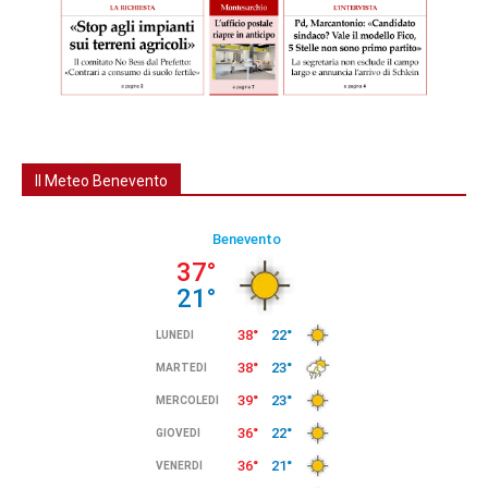
Il Meteo Benevento