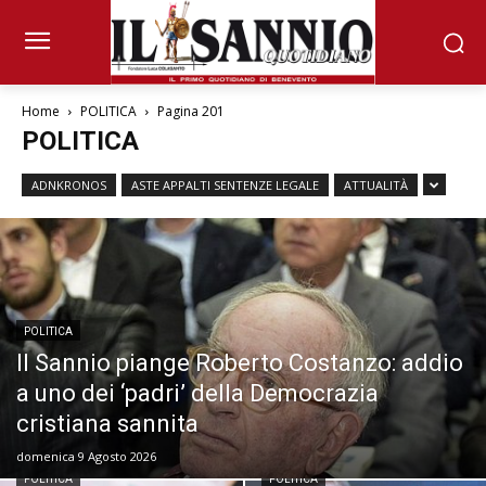
Home
POLITICA
Pagina 201
POLITICA
ADNKRONOS
ASTE APPALTI SENTENZE LEGALE
ATTUALITÀ
POLITICA
Il Sannio piange Roberto Costanzo: addio
a uno dei ‘padri’ della Democrazia
cristiana sannita
domenica 9 Agosto 2026
POLITICA
POLITICA