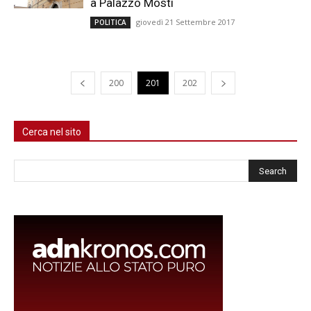
a Palazzo Mosti
giovedì 21 Settembre 2017
POLITICA
200
201
202
Cerca nel sito
Cerca