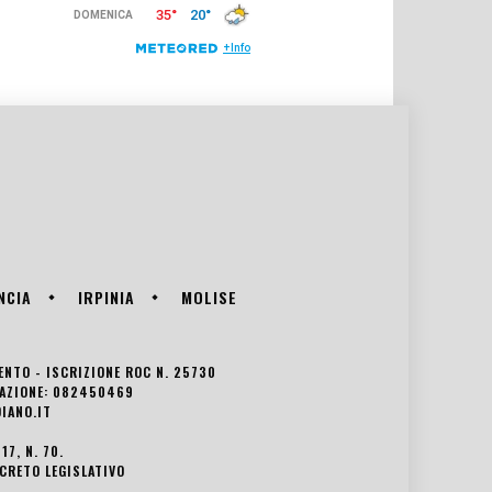
NCIA
IRPINIA
MOLISE
VENTO - ISCRIZIONE ROC N. 25730
EDAZIONE: 082450469
IANO.IT
7, N. 70.
ECRETO LEGISLATIVO