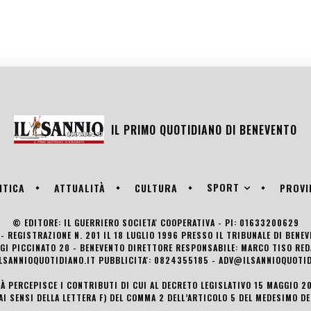
IL PRIMO QUOTIDIANO DI
BENEVENTO
SPORT
ITICA
ATTUALITÀ
CULTURA
PROVI
© EDITORE: IL GUERRIERO SOCIETA' COOPERATIVA - PI: 01633200629
- REGISTRAZIONE N. 201 IL 18 LUGLIO 1996 PRESSO IL TRIBUNALE DI BENE
UIGI PICCINATO 20 - BENEVENTO DIRETTORE RESPONSABILE: MARCO TISO R
LSANNIOQUOTIDIANO.IT PUBBLICITA': 0824355185 - ADV@ILSANNIOQUOTID
TÀ PERCEPISCE I CONTRIBUTI DI CUI AL DECRETO LEGISLATIVO 15 MAGGIO 201
AI SENSI DELLA LETTERA F) DEL COMMA 2 DELL’ARTICOLO 5 DEL MEDESIMO D