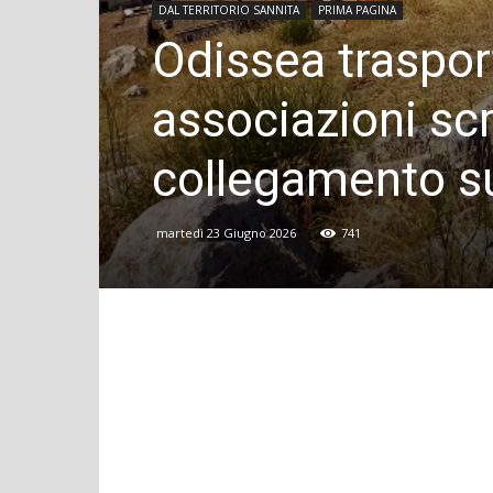
DAL TERRITORIO SANNITA
PRIMA PAGINA
Odissea trasport
associazioni scr
collegamento s
martedì 23 Giugno 2026
741