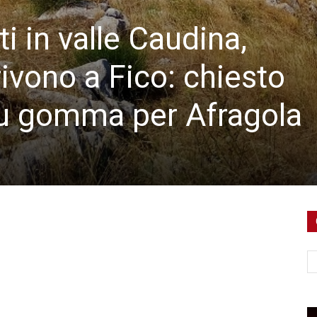
i in valle Caudina,
ivono a Fico: chiesto
u gomma per Afragola
Ce