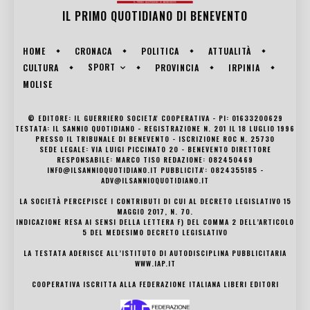
IL PRIMO QUOTIDIANO DI
BENEVENTO
HOME
CRONACA
POLITICA
ATTUALITÀ
SPORT
CULTURA
PROVINCIA
IRPINIA
MOLISE
© EDITORE: IL GUERRIERO SOCIETA' COOPERATIVA - PI: 01633200629
TESTATA: IL SANNIO QUOTIDIANO - REGISTRAZIONE N. 201 IL 18 LUGLIO 1996
PRESSO IL TRIBUNALE DI BENEVENTO - ISCRIZIONE ROC N. 25730
SEDE LEGALE: VIA LUIGI PICCINATO 20 - BENEVENTO DIRETTORE
RESPONSABILE: MARCO TISO REDAZIONE: 082450469
INFO@ILSANNIOQUOTIDIANO.IT PUBBLICITA': 0824355185 -
ADV@ILSANNIOQUOTIDIANO.IT
LA SOCIETÀ PERCEPISCE I CONTRIBUTI DI CUI AL DECRETO LEGISLATIVO 15
MAGGIO 2017, N. 70.
INDICAZIONE RESA AI SENSI DELLA LETTERA F) DEL COMMA 2 DELL’ARTICOLO
5 DEL MEDESIMO DECRETO LEGISLATIVO
LA TESTATA ADERISCE ALL’ISTITUTO DI AUTODISCIPLINA PUBBLICITARIA
WWW.IAP.IT
COOPERATIVA ISCRITTA ALLA FEDERAZIONE ITALIANA LIBERI EDITORI