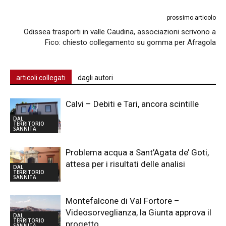
prossimo articolo
Odissea trasporti in valle Caudina, associazioni scrivono a
Fico: chiesto collegamento su gomma per Afragola
articoli collegati
dagli autori
Calvi – Debiti e Tari, ancora scintille
DAL
TERRITORIO
SANNITA
Problema acqua a Sant’Agata de’ Goti,
attesa per i risultati delle analisi
DAL
TERRITORIO
SANNITA
Montefalcone di Val Fortore –
Videosorveglianza, la Giunta approva il
DAL
TERRITORIO
progetto
SANNITA