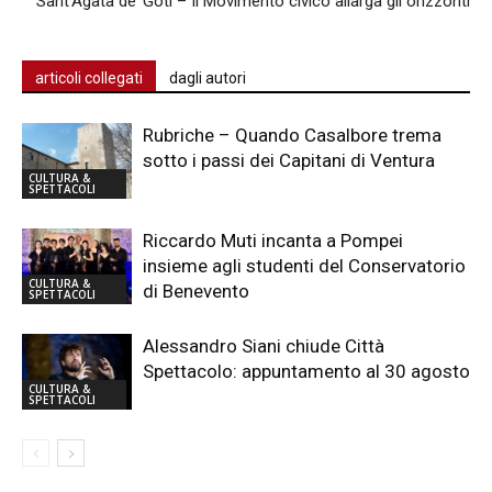
Sant’Agata de’ Goti – Il Movimento civico allarga gli orizzonti
articoli collegati
dagli autori
Rubriche – Quando Casalbore trema
sotto i passi dei Capitani di Ventura
CULTURA &
SPETTACOLI
Riccardo Muti incanta a Pompei
insieme agli studenti del Conservatorio
CULTURA &
di Benevento
SPETTACOLI
Alessandro Siani chiude Città
Spettacolo: appuntamento al 30 agosto
CULTURA &
SPETTACOLI