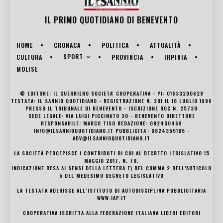
IL PRIMO QUOTIDIANO DI
BENEVENTO
HOME
CRONACA
POLITICA
ATTUALITÀ
SPORT
CULTURA
PROVINCIA
IRPINIA
MOLISE
© EDITORE: IL GUERRIERO SOCIETA' COOPERATIVA - PI: 01633200629
TESTATA: IL SANNIO QUOTIDIANO - REGISTRAZIONE N. 201 IL 18 LUGLIO 1996
PRESSO IL TRIBUNALE DI BENEVENTO - ISCRIZIONE ROC N. 25730
SEDE LEGALE: VIA LUIGI PICCINATO 20 - BENEVENTO DIRETTORE
RESPONSABILE: MARCO TISO REDAZIONE: 082450469
INFO@ILSANNIOQUOTIDIANO.IT PUBBLICITA': 0824355185 -
ADV@ILSANNIOQUOTIDIANO.IT
LA SOCIETÀ PERCEPISCE I CONTRIBUTI DI CUI AL DECRETO LEGISLATIVO 15
MAGGIO 2017, N. 70.
INDICAZIONE RESA AI SENSI DELLA LETTERA F) DEL COMMA 2 DELL’ARTICOLO
5 DEL MEDESIMO DECRETO LEGISLATIVO
LA TESTATA ADERISCE ALL’ISTITUTO DI AUTODISCIPLINA PUBBLICITARIA
WWW.IAP.IT
COOPERATIVA ISCRITTA ALLA FEDERAZIONE ITALIANA LIBERI EDITORI