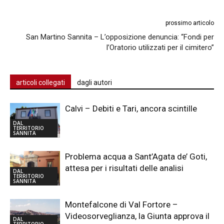
prossimo articolo
San Martino Sannita – L’opposizione denuncia: “Fondi per
l’Oratorio utilizzati per il cimitero”
articoli collegati
dagli autori
Calvi – Debiti e Tari, ancora scintille
DAL
TERRITORIO
SANNITA
Problema acqua a Sant’Agata de’ Goti,
attesa per i risultati delle analisi
DAL
TERRITORIO
SANNITA
Montefalcone di Val Fortore –
Videosorveglianza, la Giunta approva il
DAL
TERRITORIO