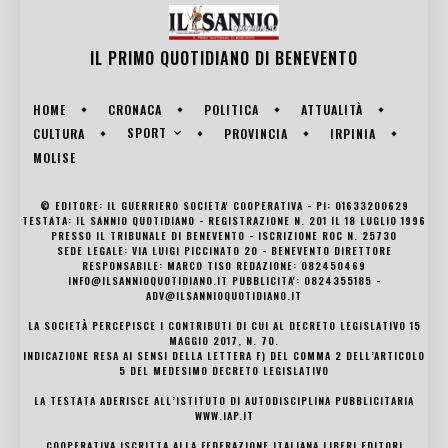
IL PRIMO QUOTIDIANO DI
BENEVENTO
HOME
CRONACA
POLITICA
ATTUALITÀ
SPORT
CULTURA
PROVINCIA
IRPINIA
MOLISE
© EDITORE: IL GUERRIERO SOCIETA' COOPERATIVA - PI: 01633200629
TESTATA: IL SANNIO QUOTIDIANO - REGISTRAZIONE N. 201 IL 18 LUGLIO 1996
PRESSO IL TRIBUNALE DI BENEVENTO - ISCRIZIONE ROC N. 25730
SEDE LEGALE: VIA LUIGI PICCINATO 20 - BENEVENTO DIRETTORE
RESPONSABILE: MARCO TISO REDAZIONE: 082450469
INFO@ILSANNIOQUOTIDIANO.IT PUBBLICITA': 0824355185 -
ADV@ILSANNIOQUOTIDIANO.IT
LA SOCIETÀ PERCEPISCE I CONTRIBUTI DI CUI AL DECRETO LEGISLATIVO 15
MAGGIO 2017, N. 70.
INDICAZIONE RESA AI SENSI DELLA LETTERA F) DEL COMMA 2 DELL’ARTICOLO
5 DEL MEDESIMO DECRETO LEGISLATIVO
LA TESTATA ADERISCE ALL’ISTITUTO DI AUTODISCIPLINA PUBBLICITARIA
WWW.IAP.IT
COOPERATIVA ISCRITTA ALLA FEDERAZIONE ITALIANA LIBERI EDITORI