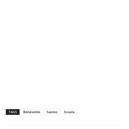
TAGS
Benevento
Sannio
Scuola