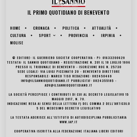
IL PRIMO QUOTIDIANO DI
BENEVENTO
HOME
CRONACA
POLITICA
ATTUALITÀ
SPORT
CULTURA
PROVINCIA
IRPINIA
MOLISE
© EDITORE: IL GUERRIERO SOCIETA' COOPERATIVA - PI: 01633200629
TESTATA: IL SANNIO QUOTIDIANO - REGISTRAZIONE N. 201 IL 18 LUGLIO 1996
PRESSO IL TRIBUNALE DI BENEVENTO - ISCRIZIONE ROC N. 25730
SEDE LEGALE: VIA LUIGI PICCINATO 20 - BENEVENTO DIRETTORE
RESPONSABILE: MARCO TISO REDAZIONE: 082450469
INFO@ILSANNIOQUOTIDIANO.IT PUBBLICITA': 0824355185 -
ADV@ILSANNIOQUOTIDIANO.IT
LA SOCIETÀ PERCEPISCE I CONTRIBUTI DI CUI AL DECRETO LEGISLATIVO 15
MAGGIO 2017, N. 70.
INDICAZIONE RESA AI SENSI DELLA LETTERA F) DEL COMMA 2 DELL’ARTICOLO
5 DEL MEDESIMO DECRETO LEGISLATIVO
LA TESTATA ADERISCE ALL’ISTITUTO DI AUTODISCIPLINA PUBBLICITARIA
WWW.IAP.IT
COOPERATIVA ISCRITTA ALLA FEDERAZIONE ITALIANA LIBERI EDITORI