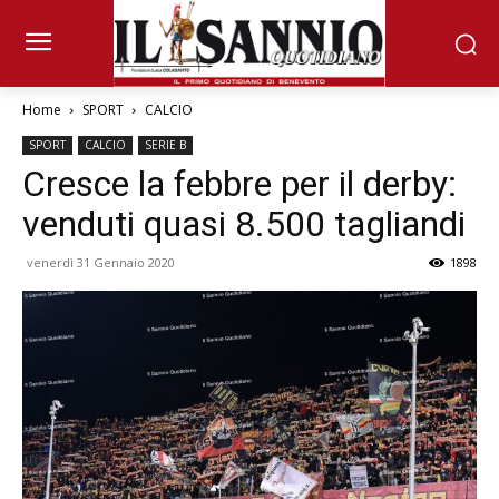
Home
SPORT
CALCIO
SPORT
CALCIO
SERIE B
Cresce la febbre per il derby:
venduti quasi 8.500 tagliandi
venerdì 31 Gennaio 2020
1898