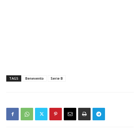
TAGS
Benevento
Serie B