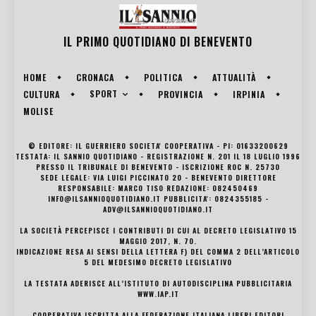
IL PRIMO QUOTIDIANO DI
BENEVENTO
HOME
CRONACA
POLITICA
ATTUALITÀ
SPORT
CULTURA
PROVINCIA
IRPINIA
MOLISE
© EDITORE: IL GUERRIERO SOCIETA' COOPERATIVA - PI: 01633200629
TESTATA: IL SANNIO QUOTIDIANO - REGISTRAZIONE N. 201 IL 18 LUGLIO 1996
PRESSO IL TRIBUNALE DI BENEVENTO - ISCRIZIONE ROC N. 25730
SEDE LEGALE: VIA LUIGI PICCINATO 20 - BENEVENTO DIRETTORE
RESPONSABILE: MARCO TISO REDAZIONE: 082450469
INFO@ILSANNIOQUOTIDIANO.IT PUBBLICITA': 0824355185 -
ADV@ILSANNIOQUOTIDIANO.IT
LA SOCIETÀ PERCEPISCE I CONTRIBUTI DI CUI AL DECRETO LEGISLATIVO 15
MAGGIO 2017, N. 70.
INDICAZIONE RESA AI SENSI DELLA LETTERA F) DEL COMMA 2 DELL’ARTICOLO
5 DEL MEDESIMO DECRETO LEGISLATIVO
LA TESTATA ADERISCE ALL’ISTITUTO DI AUTODISCIPLINA PUBBLICITARIA
WWW.IAP.IT
COOPERATIVA ISCRITTA ALLA FEDERAZIONE ITALIANA LIBERI EDITORI