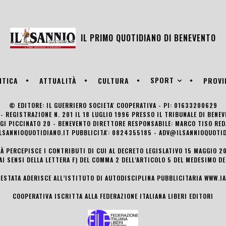
IL PRIMO QUOTIDIANO DI
BENEVENTO
SPORT
ITICA
ATTUALITÀ
CULTURA
PROVI
© EDITORE: IL GUERRIERO SOCIETA' COOPERATIVA - PI: 01633200629
- REGISTRAZIONE N. 201 IL 18 LUGLIO 1996 PRESSO IL TRIBUNALE DI BENE
UIGI PICCINATO 20 - BENEVENTO DIRETTORE RESPONSABILE: MARCO TISO R
LSANNIOQUOTIDIANO.IT PUBBLICITA': 0824355185 - ADV@ILSANNIOQUOTID
TÀ PERCEPISCE I CONTRIBUTI DI CUI AL DECRETO LEGISLATIVO 15 MAGGIO 201
AI SENSI DELLA LETTERA F) DEL COMMA 2 DELL’ARTICOLO 5 DEL MEDESIMO D
TESTATA ADERISCE ALL’ISTITUTO DI AUTODISCIPLINA PUBBLICITARIA
WWW.IA
COOPERATIVA ISCRITTA ALLA FEDERAZIONE ITALIANA LIBERI EDITORI