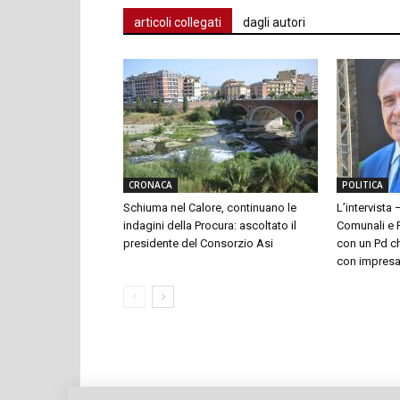
articoli collegati
dagli autori
CRONACA
POLITICA
Schiuma nel Calore, continuano le
L’intervista 
indagini della Procura: ascoltato il
Comunali e P
presidente del Consorzio Asi
con un Pd ch
con impresari