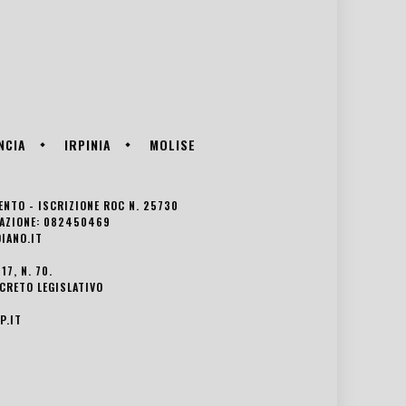
NCIA
IRPINIA
MOLISE
VENTO - ISCRIZIONE ROC N. 25730
EDAZIONE: 082450469
IANO.IT
7, N. 70.
ECRETO LEGISLATIVO
P.IT