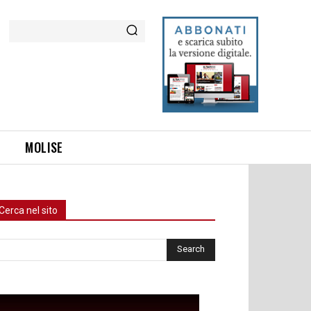
Cerca
MOLISE
Cerca nel sito
rca