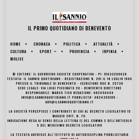
IL PRIMO QUOTIDIANO DI
BENEVENTO
HOME
CRONACA
POLITICA
ATTUALITÀ
SPORT
CULTURA
PROVINCIA
IRPINIA
MOLISE
© EDITORE: IL GUERRIERO SOCIETA' COOPERATIVA - PI: 01633200629
TESTATA: IL SANNIO QUOTIDIANO - REGISTRAZIONE N. 201 IL 18 LUGLIO 1996
PRESSO IL TRIBUNALE DI BENEVENTO - ISCRIZIONE ROC N. 25730
SEDE LEGALE: VIA LUIGI PICCINATO 20 - BENEVENTO DIRETTORE
RESPONSABILE: MARCO TISO REDAZIONE: 082450469
INFO@ILSANNIOQUOTIDIANO.IT PUBBLICITA': 0824355185 -
ADV@ILSANNIOQUOTIDIANO.IT
LA SOCIETÀ PERCEPISCE I CONTRIBUTI DI CUI AL DECRETO LEGISLATIVO 15
MAGGIO 2017, N. 70.
INDICAZIONE RESA AI SENSI DELLA LETTERA F) DEL COMMA 2 DELL’ARTICOLO
5 DEL MEDESIMO DECRETO LEGISLATIVO
LA TESTATA ADERISCE ALL’ISTITUTO DI AUTODISCIPLINA PUBBLICITARIA