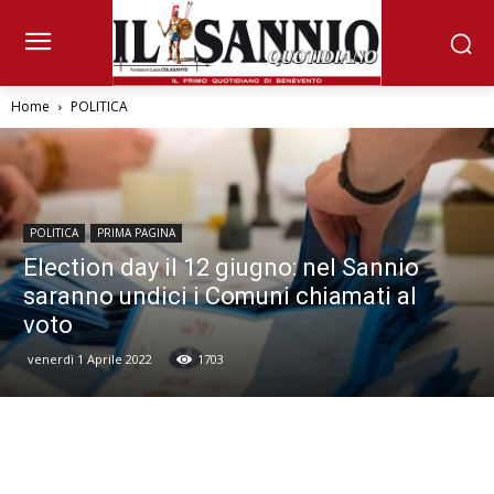
Home
POLITICA
POLITICA
PRIMA PAGINA
Election day il 12 giugno: nel Sannio
saranno undici i Comuni chiamati al
voto
venerdì 1 Aprile 2022
1703