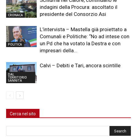
Schiuma nel Calore, continuano le
indagini della Procura: ascoltato il
presidente del Consorzio Asi
CRONACA
L’intervista – Mastella già proiettato a
Comunali e Politiche: “No ad intese con
un Pd che ha votato la Destra e con
POLITICA
impresari della...
Calvi – Debiti e Tari, ancora scintille
DAL
TERRITORIO
SANNITA
Cerca nel sito
Cerca