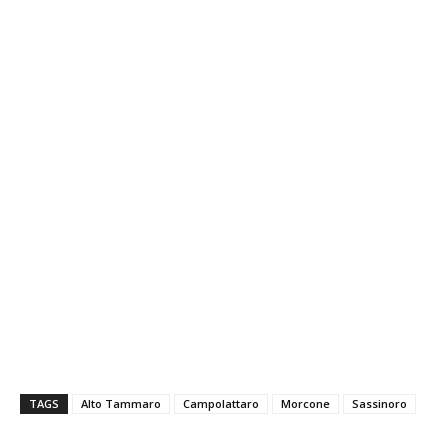
TAGS
Alto Tammaro
Campolattaro
Morcone
Sassinoro