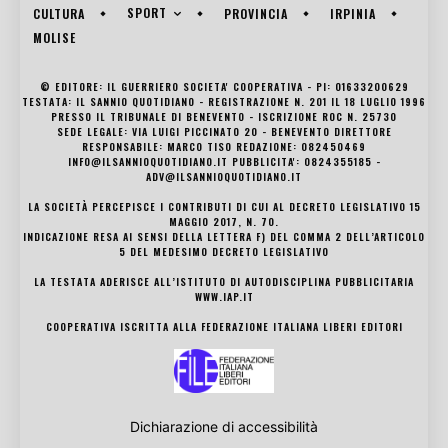
SPORT
CULTURA
PROVINCIA
IRPINIA
MOLISE
© EDITORE: IL GUERRIERO SOCIETA' COOPERATIVA - PI: 01633200629
TESTATA: IL SANNIO QUOTIDIANO - REGISTRAZIONE N. 201 IL 18 LUGLIO 1996
PRESSO IL TRIBUNALE DI BENEVENTO - ISCRIZIONE ROC N. 25730
SEDE LEGALE: VIA LUIGI PICCINATO 20 - BENEVENTO DIRETTORE
RESPONSABILE: MARCO TISO REDAZIONE: 082450469
INFO@ILSANNIOQUOTIDIANO.IT PUBBLICITA': 0824355185 -
ADV@ILSANNIOQUOTIDIANO.IT
LA SOCIETÀ PERCEPISCE I CONTRIBUTI DI CUI AL DECRETO LEGISLATIVO 15
MAGGIO 2017, N. 70.
INDICAZIONE RESA AI SENSI DELLA LETTERA F) DEL COMMA 2 DELL’ARTICOLO
5 DEL MEDESIMO DECRETO LEGISLATIVO
LA TESTATA ADERISCE ALL’ISTITUTO DI AUTODISCIPLINA PUBBLICITARIA
WWW.IAP.IT
COOPERATIVA ISCRITTA ALLA FEDERAZIONE ITALIANA LIBERI EDITORI
Dichiarazione di accessibilità