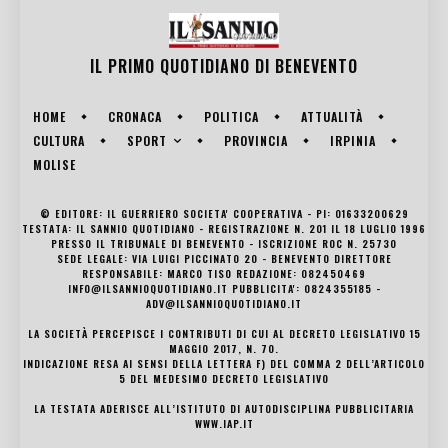
IL PRIMO QUOTIDIANO DI
BENEVENTO
HOME
CRONACA
POLITICA
ATTUALITÀ
SPORT
CULTURA
PROVINCIA
IRPINIA
MOLISE
© EDITORE: IL GUERRIERO SOCIETA' COOPERATIVA - PI: 01633200629
TESTATA: IL SANNIO QUOTIDIANO - REGISTRAZIONE N. 201 IL 18 LUGLIO 1996
PRESSO IL TRIBUNALE DI BENEVENTO - ISCRIZIONE ROC N. 25730
SEDE LEGALE: VIA LUIGI PICCINATO 20 - BENEVENTO DIRETTORE
RESPONSABILE: MARCO TISO REDAZIONE: 082450469
INFO@ILSANNIOQUOTIDIANO.IT PUBBLICITA': 0824355185 -
ADV@ILSANNIOQUOTIDIANO.IT
LA SOCIETÀ PERCEPISCE I CONTRIBUTI DI CUI AL DECRETO LEGISLATIVO 15
MAGGIO 2017, N. 70.
INDICAZIONE RESA AI SENSI DELLA LETTERA F) DEL COMMA 2 DELL’ARTICOLO
5 DEL MEDESIMO DECRETO LEGISLATIVO
LA TESTATA ADERISCE ALL’ISTITUTO DI AUTODISCIPLINA PUBBLICITARIA
WWW.IAP.IT