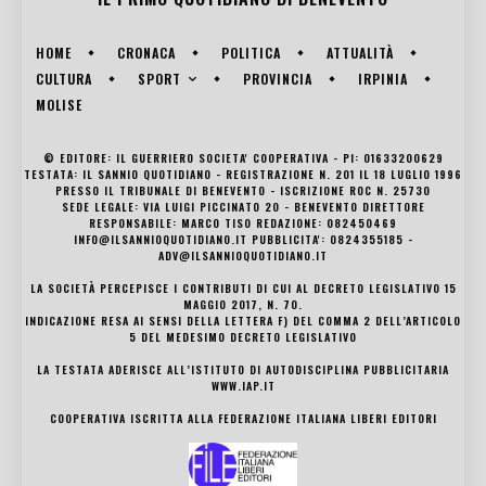
HOME
CRONACA
POLITICA
ATTUALITÀ
SPORT
CULTURA
PROVINCIA
IRPINIA
MOLISE
© EDITORE: IL GUERRIERO SOCIETA' COOPERATIVA - PI: 01633200629
TESTATA: IL SANNIO QUOTIDIANO - REGISTRAZIONE N. 201 IL 18 LUGLIO 1996
PRESSO IL TRIBUNALE DI BENEVENTO - ISCRIZIONE ROC N. 25730
SEDE LEGALE: VIA LUIGI PICCINATO 20 - BENEVENTO DIRETTORE
RESPONSABILE: MARCO TISO REDAZIONE: 082450469
INFO@ILSANNIOQUOTIDIANO.IT PUBBLICITA': 0824355185 -
ADV@ILSANNIOQUOTIDIANO.IT
LA SOCIETÀ PERCEPISCE I CONTRIBUTI DI CUI AL DECRETO LEGISLATIVO 15
MAGGIO 2017, N. 70.
INDICAZIONE RESA AI SENSI DELLA LETTERA F) DEL COMMA 2 DELL’ARTICOLO
5 DEL MEDESIMO DECRETO LEGISLATIVO
LA TESTATA ADERISCE ALL’ISTITUTO DI AUTODISCIPLINA PUBBLICITARIA
WWW.IAP.IT
COOPERATIVA ISCRITTA ALLA FEDERAZIONE ITALIANA LIBERI EDITORI