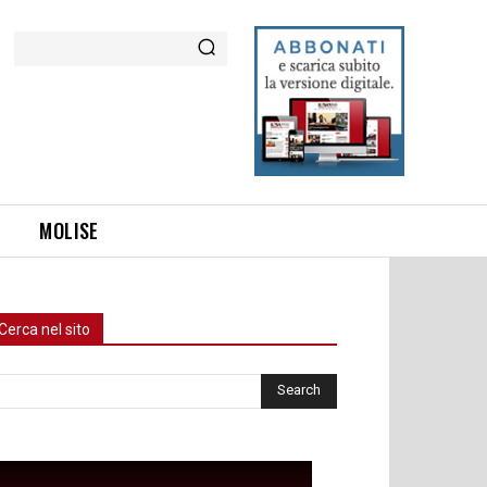
Cerca
MOLISE
Cerca nel sito
rca