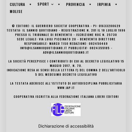
SPORT
CULTURA
PROVINCIA
IRPINIA
MOLISE
© EDITORE: IL GUERRIERO SOCIETA' COOPERATIVA - PI: 01633200629
TESTATA: IL SANNIO QUOTIDIANO - REGISTRAZIONE N. 201 IL 18 LUGLIO 1996
PRESSO IL TRIBUNALE DI BENEVENTO - ISCRIZIONE ROC N. 25730
SEDE LEGALE: VIA LUIGI PICCINATO 20 - BENEVENTO DIRETTORE
RESPONSABILE: MARCO TISO REDAZIONE: 082450469
INFO@ILSANNIOQUOTIDIANO.IT PUBBLICITA': 0824355185 -
ADV@ILSANNIOQUOTIDIANO.IT
LA SOCIETÀ PERCEPISCE I CONTRIBUTI DI CUI AL DECRETO LEGISLATIVO 15
MAGGIO 2017, N. 70.
INDICAZIONE RESA AI SENSI DELLA LETTERA F) DEL COMMA 2 DELL’ARTICOLO
5 DEL MEDESIMO DECRETO LEGISLATIVO
LA TESTATA ADERISCE ALL’ISTITUTO DI AUTODISCIPLINA PUBBLICITARIA
WWW.IAP.IT
COOPERATIVA ISCRITTA ALLA FEDERAZIONE ITALIANA LIBERI EDITORI
Dichiarazione di accessibilità