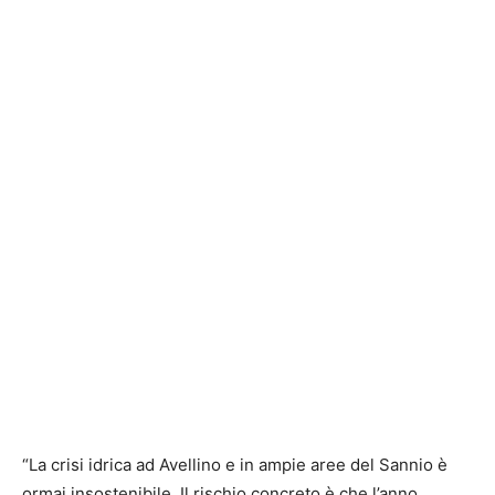
“La crisi idrica ad Avellino e in ampie aree del Sannio è
ormai insostenibile. Il rischio concreto è che l’anno