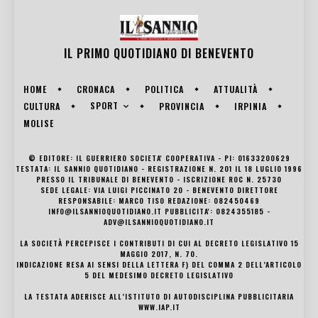
IL PRIMO QUOTIDIANO DI
BENEVENTO
HOME
CRONACA
POLITICA
ATTUALITÀ
SPORT
CULTURA
PROVINCIA
IRPINIA
MOLISE
© EDITORE: IL GUERRIERO SOCIETA' COOPERATIVA - PI: 01633200629
TESTATA: IL SANNIO QUOTIDIANO - REGISTRAZIONE N. 201 IL 18 LUGLIO 1996
PRESSO IL TRIBUNALE DI BENEVENTO - ISCRIZIONE ROC N. 25730
SEDE LEGALE: VIA LUIGI PICCINATO 20 - BENEVENTO DIRETTORE
RESPONSABILE: MARCO TISO REDAZIONE: 082450469
INFO@ILSANNIOQUOTIDIANO.IT PUBBLICITA': 0824355185 -
ADV@ILSANNIOQUOTIDIANO.IT
LA SOCIETÀ PERCEPISCE I CONTRIBUTI DI CUI AL DECRETO LEGISLATIVO 15
MAGGIO 2017, N. 70.
INDICAZIONE RESA AI SENSI DELLA LETTERA F) DEL COMMA 2 DELL’ARTICOLO
5 DEL MEDESIMO DECRETO LEGISLATIVO
LA TESTATA ADERISCE ALL’ISTITUTO DI AUTODISCIPLINA PUBBLICITARIA
WWW.IAP.IT