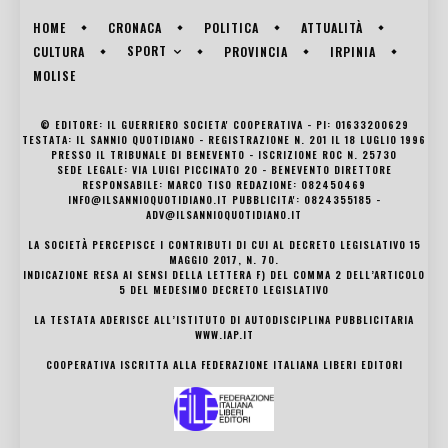
HOME
CRONACA
POLITICA
ATTUALITÀ
SPORT
CULTURA
PROVINCIA
IRPINIA
MOLISE
© EDITORE: IL GUERRIERO SOCIETA' COOPERATIVA - PI: 01633200629
TESTATA: IL SANNIO QUOTIDIANO - REGISTRAZIONE N. 201 IL 18 LUGLIO 1996
PRESSO IL TRIBUNALE DI BENEVENTO - ISCRIZIONE ROC N. 25730
SEDE LEGALE: VIA LUIGI PICCINATO 20 - BENEVENTO DIRETTORE
RESPONSABILE: MARCO TISO REDAZIONE: 082450469
INFO@ILSANNIOQUOTIDIANO.IT PUBBLICITA': 0824355185 -
ADV@ILSANNIOQUOTIDIANO.IT
LA SOCIETÀ PERCEPISCE I CONTRIBUTI DI CUI AL DECRETO LEGISLATIVO 15
MAGGIO 2017, N. 70.
INDICAZIONE RESA AI SENSI DELLA LETTERA F) DEL COMMA 2 DELL’ARTICOLO
5 DEL MEDESIMO DECRETO LEGISLATIVO
LA TESTATA ADERISCE ALL’ISTITUTO DI AUTODISCIPLINA PUBBLICITARIA
WWW.IAP.IT
COOPERATIVA ISCRITTA ALLA FEDERAZIONE ITALIANA LIBERI EDITORI