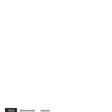
TAGS
Benevento
Sannio