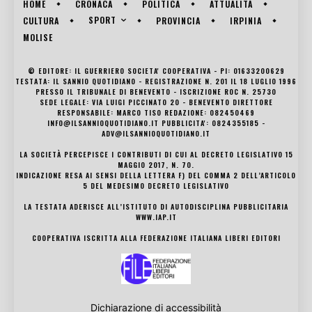
HOME
CRONACA
POLITICA
ATTUALITÀ
SPORT
CULTURA
PROVINCIA
IRPINIA
MOLISE
© EDITORE: IL GUERRIERO SOCIETA' COOPERATIVA - PI: 01633200629
TESTATA: IL SANNIO QUOTIDIANO - REGISTRAZIONE N. 201 IL 18 LUGLIO 1996
PRESSO IL TRIBUNALE DI BENEVENTO - ISCRIZIONE ROC N. 25730
SEDE LEGALE: VIA LUIGI PICCINATO 20 - BENEVENTO DIRETTORE
RESPONSABILE: MARCO TISO REDAZIONE: 082450469
INFO@ILSANNIOQUOTIDIANO.IT PUBBLICITA': 0824355185 -
ADV@ILSANNIOQUOTIDIANO.IT
LA SOCIETÀ PERCEPISCE I CONTRIBUTI DI CUI AL DECRETO LEGISLATIVO 15
MAGGIO 2017, N. 70.
INDICAZIONE RESA AI SENSI DELLA LETTERA F) DEL COMMA 2 DELL’ARTICOLO
5 DEL MEDESIMO DECRETO LEGISLATIVO
LA TESTATA ADERISCE ALL’ISTITUTO DI AUTODISCIPLINA PUBBLICITARIA
WWW.IAP.IT
COOPERATIVA ISCRITTA ALLA FEDERAZIONE ITALIANA LIBERI EDITORI
Dichiarazione di accessibilità