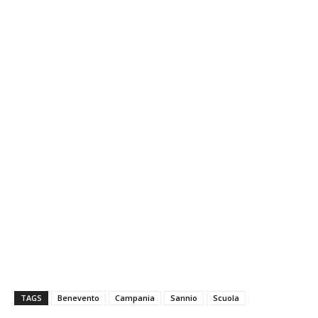
TAGS
Benevento
Campania
Sannio
Scuola