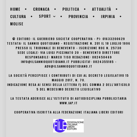
HOME
CRONACA
POLITICA
ATTUALITÀ
SPORT
CULTURA
PROVINCIA
IRPINIA
MOLISE
© EDITORE: IL GUERRIERO SOCIETA' COOPERATIVA - PI: 01633200629
TESTATA: IL SANNIO QUOTIDIANO - REGISTRAZIONE N. 201 IL 18 LUGLIO 1996
PRESSO IL TRIBUNALE DI BENEVENTO - ISCRIZIONE ROC N. 25730
SEDE LEGALE: VIA LUIGI PICCINATO 20 - BENEVENTO DIRETTORE
RESPONSABILE: MARCO TISO REDAZIONE: 082450469
INFO@ILSANNIOQUOTIDIANO.IT PUBBLICITA': 0824355185 -
ADV@ILSANNIOQUOTIDIANO.IT
LA SOCIETÀ PERCEPISCE I CONTRIBUTI DI CUI AL DECRETO LEGISLATIVO 15
MAGGIO 2017, N. 70.
INDICAZIONE RESA AI SENSI DELLA LETTERA F) DEL COMMA 2 DELL’ARTICOLO
5 DEL MEDESIMO DECRETO LEGISLATIVO
LA TESTATA ADERISCE ALL’ISTITUTO DI AUTODISCIPLINA PUBBLICITARIA
WWW.IAP.IT
COOPERATIVA ISCRITTA ALLA FEDERAZIONE ITALIANA LIBERI EDITORI