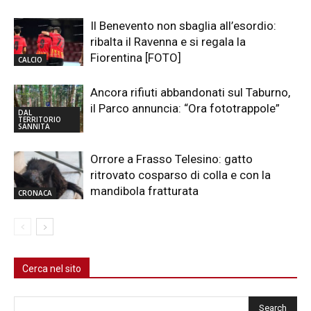
Il Benevento non sbaglia all’esordio:
ribalta il Ravenna e si regala la
Fiorentina [FOTO]
CALCIO
Ancora rifiuti abbandonati sul Taburno,
il Parco annuncia: “Ora fototrappole”
DAL
TERRITORIO
SANNITA
Orrore a Frasso Telesino: gatto
ritrovato cosparso di colla e con la
mandibola fratturata
CRONACA
Cerca nel sito
Cerca