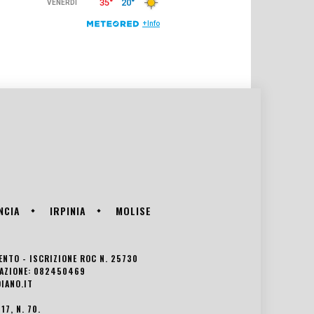
NCIA
IRPINIA
MOLISE
VENTO - ISCRIZIONE ROC N. 25730
EDAZIONE: 082450469
IANO.IT
7, N. 70.