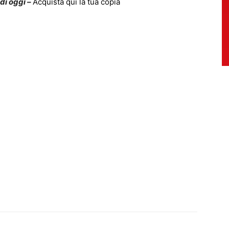
 di oggi –
Acquista qui la tua copia