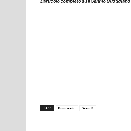
L’articolo completo su Il Sannio Quotidiano
TAGS
Benevento
Serie B