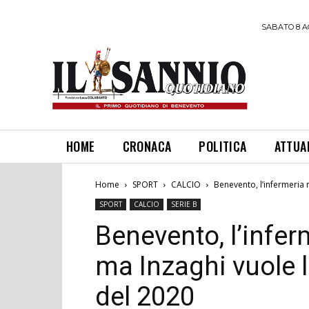
SABATO 8 A
HOME
CRONACA
POLITICA
ATTUA
Home
SPORT
CALCIO
Benevento, l’infermeria r
SPORT
CALCIO
SERIE B
Benevento, l’infer
ma Inzaghi vuole l
del 2020