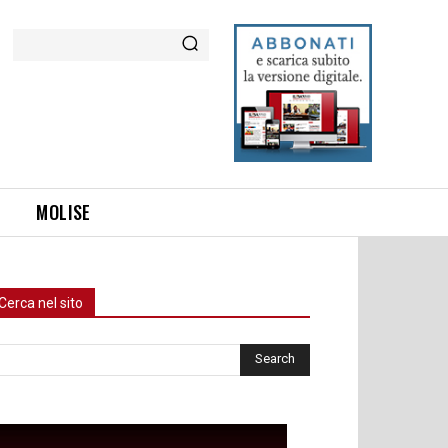
Cerca
MOLISE
Cerca nel sito
rca