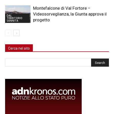
Montefalcone di Val Fortore –
Videosorveglianza, la Giunta approva il
DAL
TERRITORIO
progetto
SANNITA
Cerca nel sito
Cerca