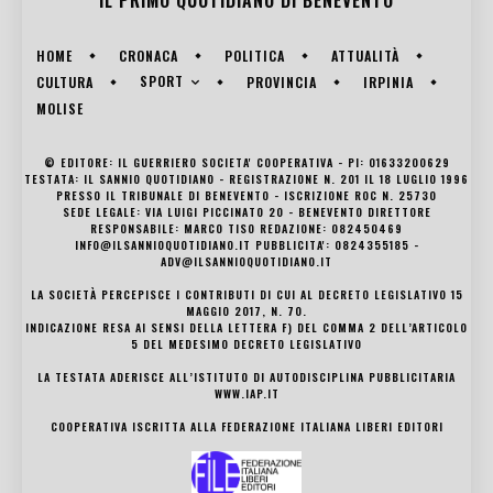
HOME
CRONACA
POLITICA
ATTUALITÀ
SPORT
CULTURA
PROVINCIA
IRPINIA
MOLISE
© EDITORE: IL GUERRIERO SOCIETA' COOPERATIVA - PI: 01633200629
TESTATA: IL SANNIO QUOTIDIANO - REGISTRAZIONE N. 201 IL 18 LUGLIO 1996
PRESSO IL TRIBUNALE DI BENEVENTO - ISCRIZIONE ROC N. 25730
SEDE LEGALE: VIA LUIGI PICCINATO 20 - BENEVENTO DIRETTORE
RESPONSABILE: MARCO TISO REDAZIONE: 082450469
INFO@ILSANNIOQUOTIDIANO.IT PUBBLICITA': 0824355185 -
ADV@ILSANNIOQUOTIDIANO.IT
LA SOCIETÀ PERCEPISCE I CONTRIBUTI DI CUI AL DECRETO LEGISLATIVO 15
MAGGIO 2017, N. 70.
INDICAZIONE RESA AI SENSI DELLA LETTERA F) DEL COMMA 2 DELL’ARTICOLO
5 DEL MEDESIMO DECRETO LEGISLATIVO
LA TESTATA ADERISCE ALL’ISTITUTO DI AUTODISCIPLINA PUBBLICITARIA
WWW.IAP.IT
COOPERATIVA ISCRITTA ALLA FEDERAZIONE ITALIANA LIBERI EDITORI