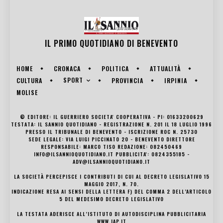
IL PRIMO QUOTIDIANO DI
BENEVENTO
HOME
CRONACA
POLITICA
ATTUALITÀ
SPORT
CULTURA
PROVINCIA
IRPINIA
MOLISE
© EDITORE: IL GUERRIERO SOCIETA' COOPERATIVA - PI: 01633200629
TESTATA: IL SANNIO QUOTIDIANO - REGISTRAZIONE N. 201 IL 18 LUGLIO 1996
PRESSO IL TRIBUNALE DI BENEVENTO - ISCRIZIONE ROC N. 25730
SEDE LEGALE: VIA LUIGI PICCINATO 20 - BENEVENTO DIRETTORE
RESPONSABILE: MARCO TISO REDAZIONE: 082450469
INFO@ILSANNIOQUOTIDIANO.IT PUBBLICITA': 0824355185 -
ADV@ILSANNIOQUOTIDIANO.IT
LA SOCIETÀ PERCEPISCE I CONTRIBUTI DI CUI AL DECRETO LEGISLATIVO 15
MAGGIO 2017, N. 70.
INDICAZIONE RESA AI SENSI DELLA LETTERA F) DEL COMMA 2 DELL’ARTICOLO
5 DEL MEDESIMO DECRETO LEGISLATIVO
LA TESTATA ADERISCE ALL’ISTITUTO DI AUTODISCIPLINA PUBBLICITARIA
WWW.IAP.IT