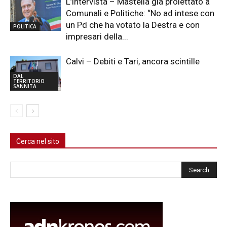
L’intervista – Mastella già proiettato a
Comunali e Politiche: “No ad intese con
un Pd che ha votato la Destra e con
POLITICA
impresari della...
Calvi – Debiti e Tari, ancora scintille
DAL
TERRITORIO
SANNITA
Cerca nel sito
Cerca