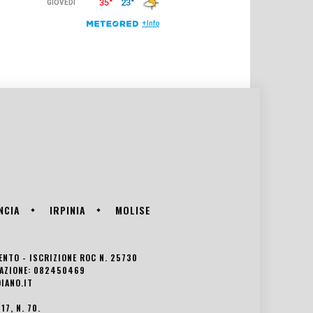
NCIA
IRPINIA
MOLISE
VENTO - ISCRIZIONE ROC N. 25730
EDAZIONE: 082450469
IANO.IT
7, N. 70.