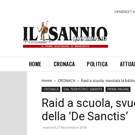
VENERDÌ 7 
HOME
CRONACA
POLITICA
ATTUA
Home
CRONACA
Raid a scuola, svuotata la biblio
CRONACA
DAL TERRITORIO SANNITA
PRIMA PAGINA
Raid a scuola, svu
della ‘De Sanctis’
martedì 27 Novembre 2018