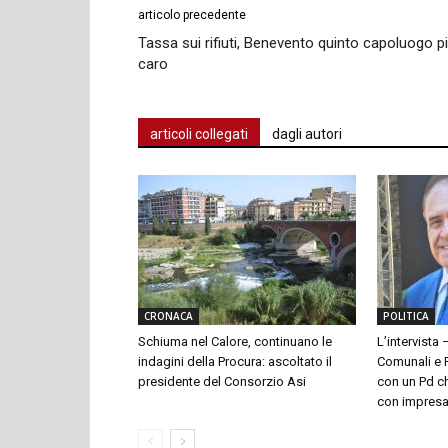
articolo precedente
Tassa sui rifiuti, Benevento quinto capoluogo p
caro
articoli collegati
dagli autori
CRONACA
POLITICA
Schiuma nel Calore, continuano le
L’intervista 
indagini della Procura: ascoltato il
Comunali e P
presidente del Consorzio Asi
con un Pd ch
con impresari