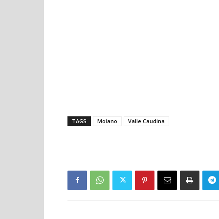
TAGS
Moiano
Valle Caudina