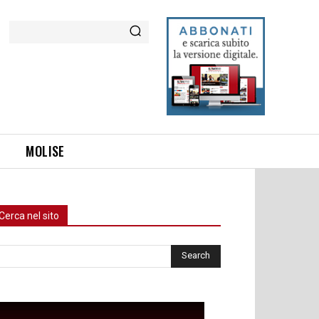
Cerca
MOLISE
Cerca nel sito
rca