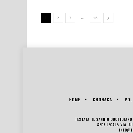
...
1
2
3
16
HOME
CRONACA
POL
TESTATA: IL SANNIO QUOTIDIANO 
SEDE LEGALE: VIA L
INFO@I