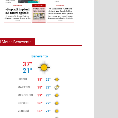
Il Meteo Benevento