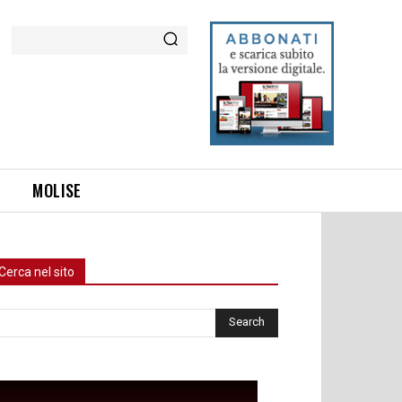
Cerca
MOLISE
Cerca nel sito
rca