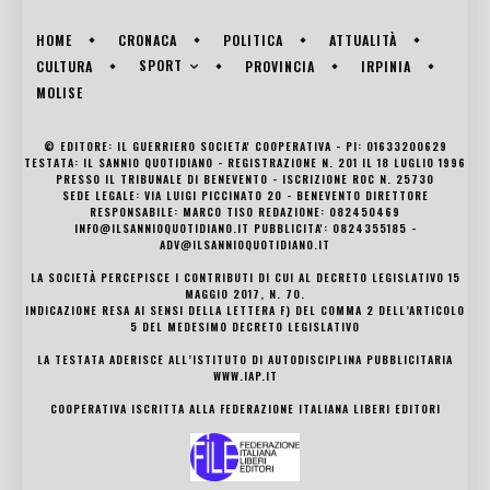
HOME
CRONACA
POLITICA
ATTUALITÀ
SPORT
CULTURA
PROVINCIA
IRPINIA
MOLISE
© EDITORE: IL GUERRIERO SOCIETA' COOPERATIVA - PI: 01633200629
TESTATA: IL SANNIO QUOTIDIANO - REGISTRAZIONE N. 201 IL 18 LUGLIO 1996
PRESSO IL TRIBUNALE DI BENEVENTO - ISCRIZIONE ROC N. 25730
SEDE LEGALE: VIA LUIGI PICCINATO 20 - BENEVENTO DIRETTORE
RESPONSABILE: MARCO TISO REDAZIONE: 082450469
INFO@ILSANNIOQUOTIDIANO.IT PUBBLICITA': 0824355185 -
ADV@ILSANNIOQUOTIDIANO.IT
LA SOCIETÀ PERCEPISCE I CONTRIBUTI DI CUI AL DECRETO LEGISLATIVO 15
MAGGIO 2017, N. 70.
INDICAZIONE RESA AI SENSI DELLA LETTERA F) DEL COMMA 2 DELL’ARTICOLO
5 DEL MEDESIMO DECRETO LEGISLATIVO
LA TESTATA ADERISCE ALL’ISTITUTO DI AUTODISCIPLINA PUBBLICITARIA
WWW.IAP.IT
COOPERATIVA ISCRITTA ALLA FEDERAZIONE ITALIANA LIBERI EDITORI