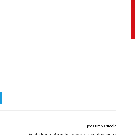
prossimo articolo
Festa Forze Armate, onorato il centenario di