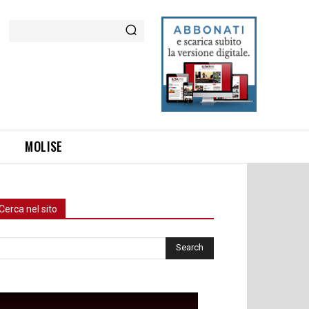
Cerca
MOLISE
Cerca nel sito
rca