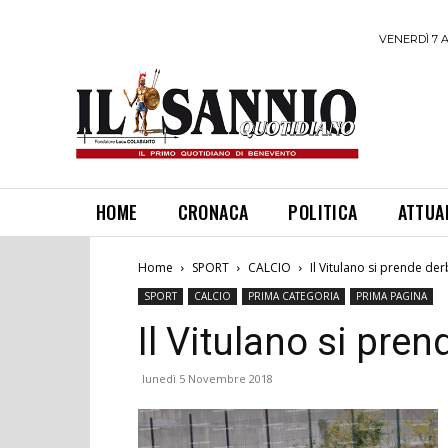
VENERDÌ 7 
HOME
CRONACA
POLITICA
ATTUA
Home
SPORT
CALCIO
Il Vitulano si prende de
SPORT
CALCIO
PRIMA CATEGORIA
PRIMA PAGINA
Il Vitulano si pre
lunedì 5 Novembre 2018