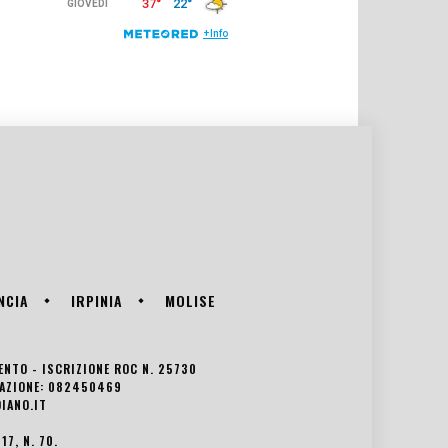
NCIA
IRPINIA
MOLISE
VENTO - ISCRIZIONE ROC N. 25730
EDAZIONE: 082450469
IANO.IT
7, N. 70.