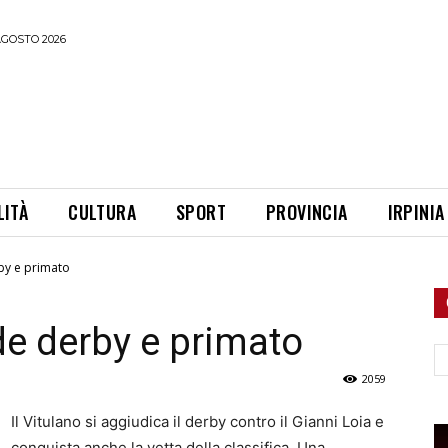
AGOSTO 2026
LITÀ
CULTURA
SPORT
PROVINCIA
IRPINIA
rby e primato
nde derby e primato
Ce
2059
Il Vitulano si aggiudica il derby contro il Gianni Loia e
conquista anche la vetta della classifica. Una