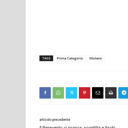
TAGS
Prima Categoria
Vitulano
articolo precedente
Il Benevento ci ricasca: sconfitta e fischi