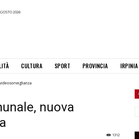
AGOSTO 2026
LITÀ
CULTURA
SPORT
PROVINCIA
IRPINIA
 videosorveglianza
omunale, nuova
Ce
za
1312