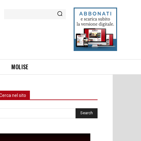
Cerca
MOLISE
Cerca nel sito
rca