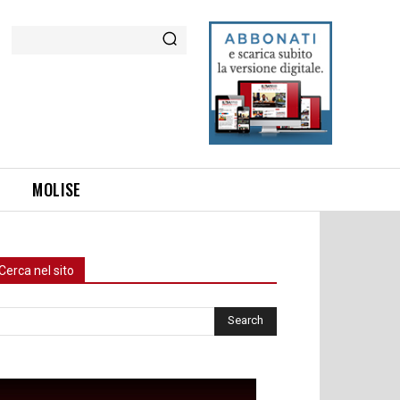
Cerca
MOLISE
Cerca nel sito
rca