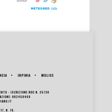
NCIA
IRPINIA
MOLISE
VENTO - ISCRIZIONE ROC N. 25730
EDAZIONE: 082450469
IANO.IT
7, N. 70.