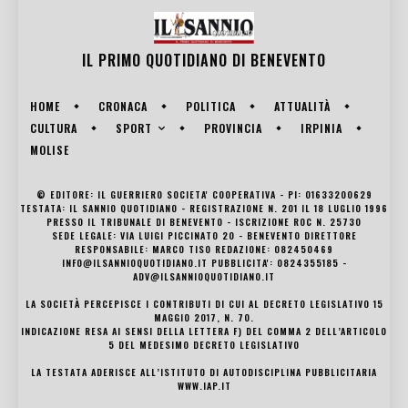
IL PRIMO QUOTIDIANO DI
BENEVENTO
HOME
CRONACA
POLITICA
ATTUALITÀ
SPORT
CULTURA
PROVINCIA
IRPINIA
MOLISE
© EDITORE: IL GUERRIERO SOCIETA' COOPERATIVA - PI: 01633200629
TESTATA: IL SANNIO QUOTIDIANO - REGISTRAZIONE N. 201 IL 18 LUGLIO 1996
PRESSO IL TRIBUNALE DI BENEVENTO - ISCRIZIONE ROC N. 25730
SEDE LEGALE: VIA LUIGI PICCINATO 20 - BENEVENTO DIRETTORE
RESPONSABILE: MARCO TISO REDAZIONE: 082450469
INFO@ILSANNIOQUOTIDIANO.IT PUBBLICITA': 0824355185 -
ADV@ILSANNIOQUOTIDIANO.IT
LA SOCIETÀ PERCEPISCE I CONTRIBUTI DI CUI AL DECRETO LEGISLATIVO 15
MAGGIO 2017, N. 70.
INDICAZIONE RESA AI SENSI DELLA LETTERA F) DEL COMMA 2 DELL’ARTICOLO
5 DEL MEDESIMO DECRETO LEGISLATIVO
LA TESTATA ADERISCE ALL’ISTITUTO DI AUTODISCIPLINA PUBBLICITARIA
WWW.IAP.IT