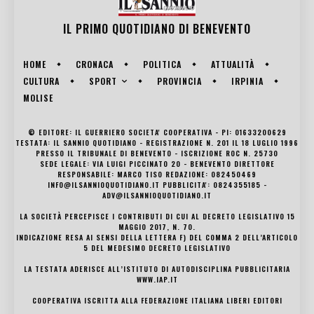
IL PRIMO QUOTIDIANO DI
BENEVENTO
HOME
CRONACA
POLITICA
ATTUALITÀ
SPORT
CULTURA
PROVINCIA
IRPINIA
MOLISE
© EDITORE: IL GUERRIERO SOCIETA' COOPERATIVA - PI: 01633200629
TESTATA: IL SANNIO QUOTIDIANO - REGISTRAZIONE N. 201 IL 18 LUGLIO 1996
PRESSO IL TRIBUNALE DI BENEVENTO - ISCRIZIONE ROC N. 25730
SEDE LEGALE: VIA LUIGI PICCINATO 20 - BENEVENTO DIRETTORE
RESPONSABILE: MARCO TISO REDAZIONE: 082450469
INFO@ILSANNIOQUOTIDIANO.IT PUBBLICITA': 0824355185 -
ADV@ILSANNIOQUOTIDIANO.IT
LA SOCIETÀ PERCEPISCE I CONTRIBUTI DI CUI AL DECRETO LEGISLATIVO 15
MAGGIO 2017, N. 70.
INDICAZIONE RESA AI SENSI DELLA LETTERA F) DEL COMMA 2 DELL’ARTICOLO
5 DEL MEDESIMO DECRETO LEGISLATIVO
LA TESTATA ADERISCE ALL’ISTITUTO DI AUTODISCIPLINA PUBBLICITARIA
WWW.IAP.IT
COOPERATIVA ISCRITTA ALLA FEDERAZIONE ITALIANA LIBERI EDITORI