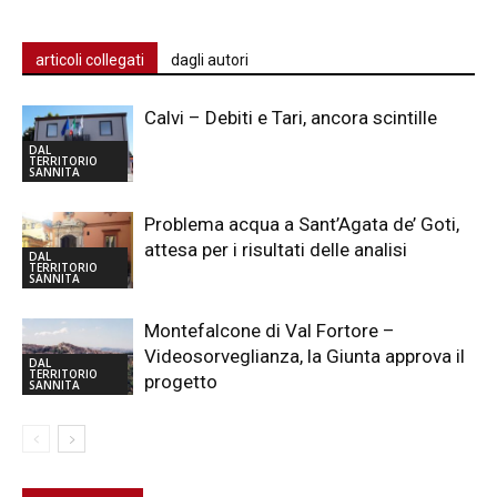
articoli collegati
dagli autori
Calvi – Debiti e Tari, ancora scintille
DAL
TERRITORIO
SANNITA
Problema acqua a Sant’Agata de’ Goti,
attesa per i risultati delle analisi
DAL
TERRITORIO
SANNITA
Montefalcone di Val Fortore –
Videosorveglianza, la Giunta approva il
DAL
TERRITORIO
progetto
SANNITA