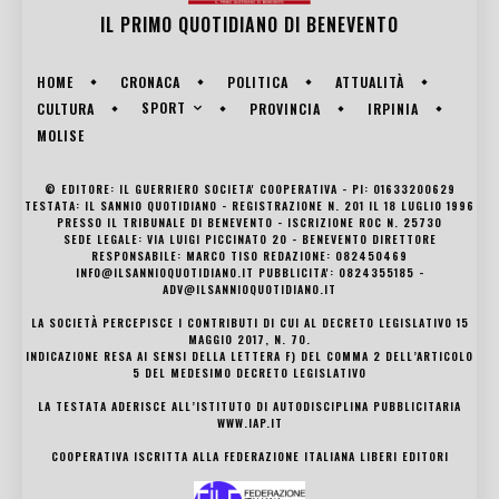
IL PRIMO QUOTIDIANO DI
BENEVENTO
HOME
CRONACA
POLITICA
ATTUALITÀ
SPORT
CULTURA
PROVINCIA
IRPINIA
MOLISE
© EDITORE: IL GUERRIERO SOCIETA' COOPERATIVA - PI: 01633200629
TESTATA: IL SANNIO QUOTIDIANO - REGISTRAZIONE N. 201 IL 18 LUGLIO 1996
PRESSO IL TRIBUNALE DI BENEVENTO - ISCRIZIONE ROC N. 25730
SEDE LEGALE: VIA LUIGI PICCINATO 20 - BENEVENTO DIRETTORE
RESPONSABILE: MARCO TISO REDAZIONE: 082450469
INFO@ILSANNIOQUOTIDIANO.IT PUBBLICITA': 0824355185 -
ADV@ILSANNIOQUOTIDIANO.IT
LA SOCIETÀ PERCEPISCE I CONTRIBUTI DI CUI AL DECRETO LEGISLATIVO 15
MAGGIO 2017, N. 70.
INDICAZIONE RESA AI SENSI DELLA LETTERA F) DEL COMMA 2 DELL’ARTICOLO
5 DEL MEDESIMO DECRETO LEGISLATIVO
LA TESTATA ADERISCE ALL’ISTITUTO DI AUTODISCIPLINA PUBBLICITARIA
WWW.IAP.IT
COOPERATIVA ISCRITTA ALLA FEDERAZIONE ITALIANA LIBERI EDITORI