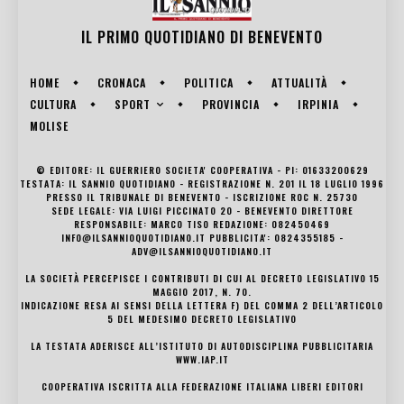
IL PRIMO QUOTIDIANO DI
BENEVENTO
HOME
CRONACA
POLITICA
ATTUALITÀ
SPORT
CULTURA
PROVINCIA
IRPINIA
MOLISE
© EDITORE: IL GUERRIERO SOCIETA' COOPERATIVA - PI: 01633200629
TESTATA: IL SANNIO QUOTIDIANO - REGISTRAZIONE N. 201 IL 18 LUGLIO 1996
PRESSO IL TRIBUNALE DI BENEVENTO - ISCRIZIONE ROC N. 25730
SEDE LEGALE: VIA LUIGI PICCINATO 20 - BENEVENTO DIRETTORE
RESPONSABILE: MARCO TISO REDAZIONE: 082450469
INFO@ILSANNIOQUOTIDIANO.IT PUBBLICITA': 0824355185 -
ADV@ILSANNIOQUOTIDIANO.IT
LA SOCIETÀ PERCEPISCE I CONTRIBUTI DI CUI AL DECRETO LEGISLATIVO 15
MAGGIO 2017, N. 70.
INDICAZIONE RESA AI SENSI DELLA LETTERA F) DEL COMMA 2 DELL’ARTICOLO
5 DEL MEDESIMO DECRETO LEGISLATIVO
LA TESTATA ADERISCE ALL’ISTITUTO DI AUTODISCIPLINA PUBBLICITARIA
WWW.IAP.IT
COOPERATIVA ISCRITTA ALLA FEDERAZIONE ITALIANA LIBERI EDITORI