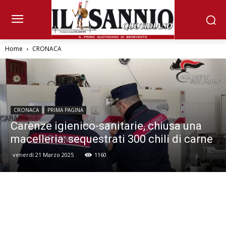
Home
CRONACA
CRONACA
PRIMA PAGINA
Carenze igienico-sanitarie, chiusa una
macelleria: sequestrati 300 chili di carne
venerdì 21 Marzo 2025
1160