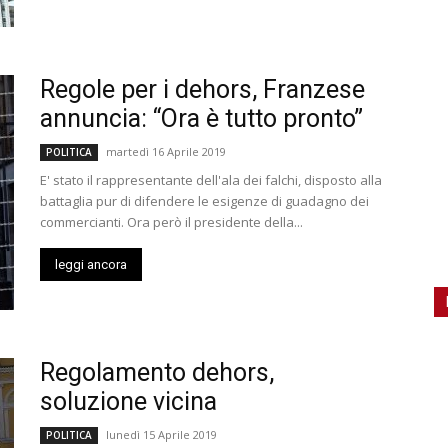
Regole per i dehors, Franzese
annuncia: “Ora è tutto pronto”
martedì 16 Aprile 2019
POLITICA
E' stato il rappresentante dell'ala dei falchi, disposto alla
battaglia pur di difendere le esigenze di guadagno dei
commercianti. Ora però il presidente della...
leggi ancora
Regolamento dehors,
soluzione vicina
lunedì 15 Aprile 2019
POLITICA