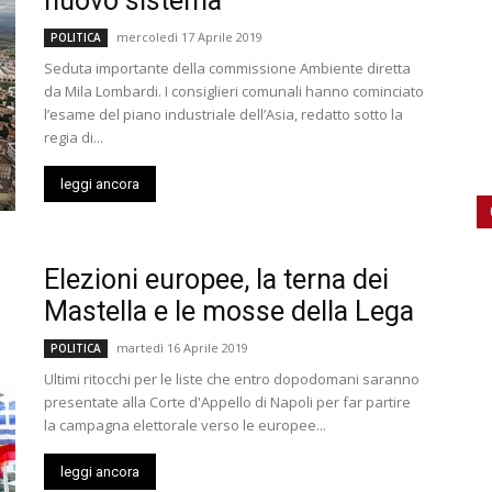
nuovo sistema
mercoledì 17 Aprile 2019
POLITICA
Seduta importante della commissione Ambiente diretta
da Mila Lombardi. I consiglieri comunali hanno cominciato
l’esame del piano industriale dell’Asia, redatto sotto la
regia di...
leggi ancora
Elezioni europee, la terna dei
Mastella e le mosse della Lega
martedì 16 Aprile 2019
POLITICA
Ultimi ritocchi per le liste che entro dopodomani saranno
presentate alla Corte d'Appello di Napoli per far partire
la campagna elettorale verso le europee...
leggi ancora