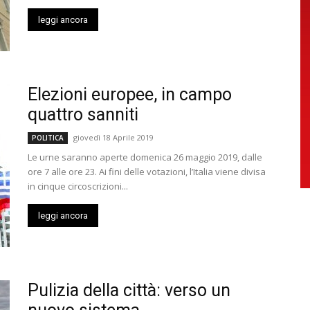
leggi ancora
Elezioni europee, in campo
quattro sanniti
giovedì 18 Aprile 2019
POLITICA
Le urne saranno aperte domenica 26 maggio 2019, dalle
ore 7 alle ore 23. Ai fini delle votazioni, l’Italia viene divisa
in cinque circoscrizioni...
leggi ancora
Pulizia della città: verso un