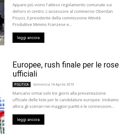
Appare più vicino l'atteso regolamento comunale sui
dehors in centro. L'assessore al commercio Oberdan
Picucci, il presidente della commissione Attività
Produttive Mimmo Franzese e...
leggi ancora
Europee, rush finale per le rose
ufficiali
domenica 14 Aprile 2019
POLITICA
Mancano ormai solo tre giorni alla presentazione
ufficiale delle liste per le candidature europee. Vediamo
allora gli scenari nei maggiori partiti e le connessioni...
leggi ancora