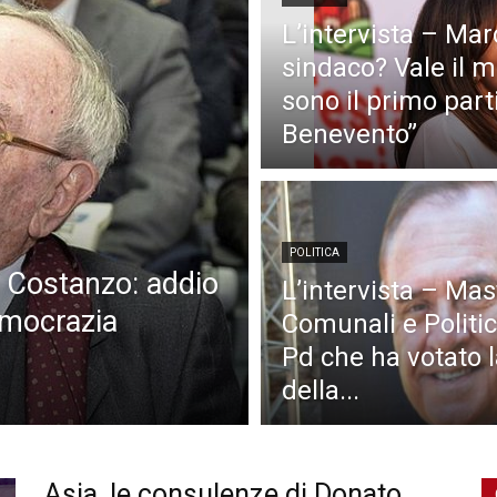
L’intervista – Mar
sindaco? Vale il mo
sono il primo part
Benevento”
POLITICA
o Costanzo: addio
L’intervista – Mast
Democrazia
Comunali e Politi
Pd che ha votato 
della...
Asia, le consulenze di Donato