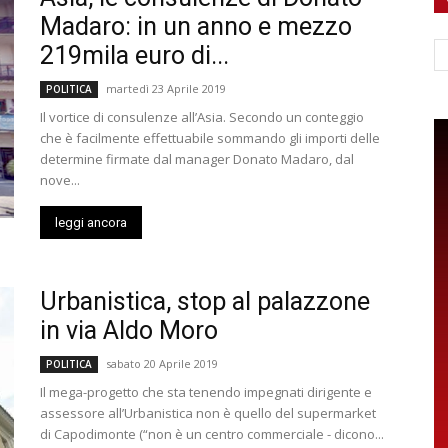
Madaro: in un anno e mezzo
Ce
219mila euro di...
martedì 23 Aprile 2019
POLITICA
Il vortice di consulenze all’Asia. Secondo un conteggio
che è facilmente effettuabile sommando gli importi delle
determine firmate dal manager Donato Madaro, dal
nove...
leggi ancora
Urbanistica, stop al palazzone
in via Aldo Moro
sabato 20 Aprile 2019
POLITICA
Il mega-progetto che sta tenendo impegnati dirigente e
assessore all’Urbanistica non è quello del supermarket
di Capodimonte (“non è un centro commerciale - dicono...