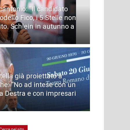
cantonio: “Il candidato
dello Fico, i 5 Stelle non
ito. Schlein in autunno a
ella già proiettato a
che: “No ad intese con un
la Destra e con impresari
Cerca nel sito