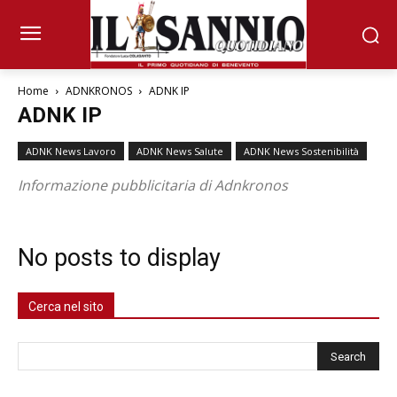
Home
ADNKRONOS
ADNK IP
ADNK IP
ADNK News Lavoro
ADNK News Salute
ADNK News Sostenibilità
Informazione pubblicitaria di Adnkronos
No posts to display
Cerca nel sito
Cerca