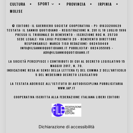
SPORT
CULTURA
PROVINCIA
IRPINIA
MOLISE
© EDITORE: IL GUERRIERO SOCIETA' COOPERATIVA - PI: 01633200629
TESTATA: IL SANNIO QUOTIDIANO - REGISTRAZIONE N. 201 IL 18 LUGLIO 1996
PRESSO IL TRIBUNALE DI BENEVENTO - ISCRIZIONE ROC N. 25730
SEDE LEGALE: VIA LUIGI PICCINATO 20 - BENEVENTO DIRETTORE
RESPONSABILE: MARCO TISO REDAZIONE: 082450469
INFO@ILSANNIOQUOTIDIANO.IT PUBBLICITA': 0824355185 -
ADV@ILSANNIOQUOTIDIANO.IT
LA SOCIETÀ PERCEPISCE I CONTRIBUTI DI CUI AL DECRETO LEGISLATIVO 15
MAGGIO 2017, N. 70.
INDICAZIONE RESA AI SENSI DELLA LETTERA F) DEL COMMA 2 DELL’ARTICOLO
5 DEL MEDESIMO DECRETO LEGISLATIVO
LA TESTATA ADERISCE ALL’ISTITUTO DI AUTODISCIPLINA PUBBLICITARIA
WWW.IAP.IT
COOPERATIVA ISCRITTA ALLA FEDERAZIONE ITALIANA LIBERI EDITORI
Dichiarazione di accessibilità