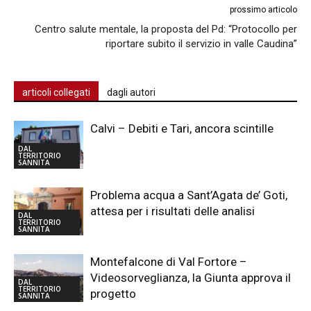
prossimo articolo
Centro salute mentale, la proposta del Pd: “Protocollo per
riportare subito il servizio in valle Caudina”
articoli collegati
dagli autori
Calvi – Debiti e Tari, ancora scintille
DAL
TERRITORIO
SANNITA
Problema acqua a Sant’Agata de’ Goti,
attesa per i risultati delle analisi
DAL
TERRITORIO
SANNITA
Montefalcone di Val Fortore –
Videosorveglianza, la Giunta approva il
DAL
TERRITORIO
progetto
SANNITA