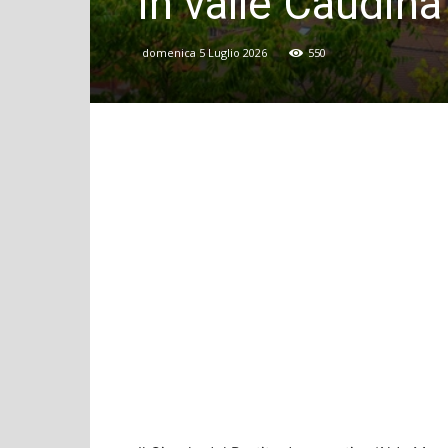
in valle Caudina
domenica 5 Luglio 2026
550