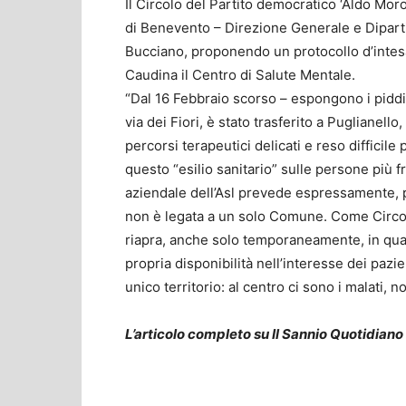
Il Circolo del Partito democratico ‘Aldo Moro
di Benevento – Direzione Generale e Dipartim
Bucciano, proponendo un protocollo d’intesa 
Caudina il Centro di Salute Mentale.
“Dal 16 Febbraio scorso – espongono i piddini
via dei Fiori, è stato trasferito a Puglianell
percorsi terapeutici delicati e reso difficile
questo “esilio sanitario” sulle persone più fr
aziendale dell’Asl prevede espressamente, pe
non è legata a un solo Comune. Come Circolo
riapra, anche solo temporaneamente, in qua
propria disponibilità nell’interesse dei pazi
unico territorio: al centro ci sono i malati, 
L’articolo completo su Il Sannio Quotidiano