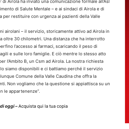
’ di Airola ha inviato una comunicazione formale all’Asl
ento di Salute Mentale – e ai sindaci di Airola e di
per restituire con urgenza ai pazienti della Valle
 airolani – il servizio, storicamente attivo ad Airola in
o, a oltre 30 chilometri. Una distanza che ha interrotto
 perfino l’accesso ai farmaci, scaricando il peso di
agili e sulle loro famiglie. E ciò mentre lo stesso atto
r l’Ambito B, un Csm ad Airola. La nostra richiesta
 siamo disponibili e ci battiamo perché il servizio
lunque Comune della Valle Caudina che offra la
enti. Non vogliamo che la questione si appiattisca su un
non le appartenenze”.
 di oggi –
Acquista qui la tua copia