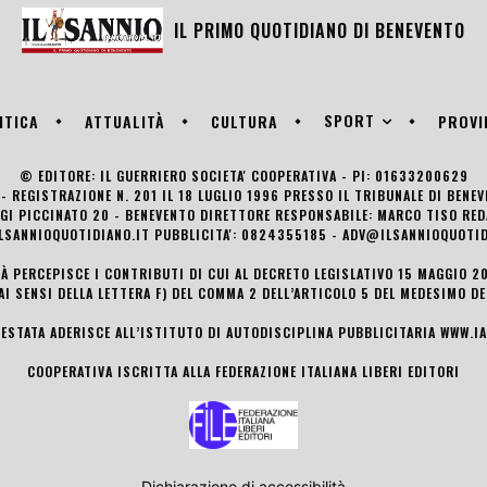
IL PRIMO QUOTIDIANO DI
BENEVENTO
SPORT
ITICA
ATTUALITÀ
CULTURA
PROVI
© EDITORE: IL GUERRIERO SOCIETA' COOPERATIVA - PI: 01633200629
- REGISTRAZIONE N. 201 IL 18 LUGLIO 1996 PRESSO IL TRIBUNALE DI BENE
UIGI PICCINATO 20 - BENEVENTO DIRETTORE RESPONSABILE: MARCO TISO R
LSANNIOQUOTIDIANO.IT PUBBLICITA': 0824355185 - ADV@ILSANNIOQUOTID
TÀ PERCEPISCE I CONTRIBUTI DI CUI AL DECRETO LEGISLATIVO 15 MAGGIO 201
AI SENSI DELLA LETTERA F) DEL COMMA 2 DELL’ARTICOLO 5 DEL MEDESIMO D
TESTATA ADERISCE ALL’ISTITUTO DI AUTODISCIPLINA PUBBLICITARIA
WWW.IA
COOPERATIVA ISCRITTA ALLA FEDERAZIONE ITALIANA LIBERI EDITORI
Dichiarazione di accessibilità