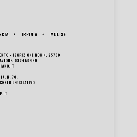
NCIA
IRPINIA
MOLISE
VENTO - ISCRIZIONE ROC N. 25730
EDAZIONE: 082450469
IANO.IT
7, N. 70.
ECRETO LEGISLATIVO
P.IT