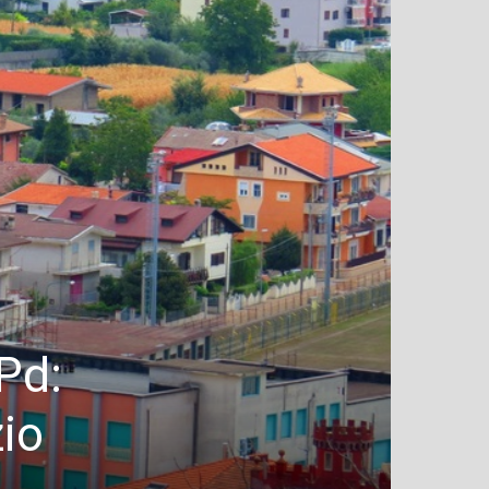
Pd:
zio