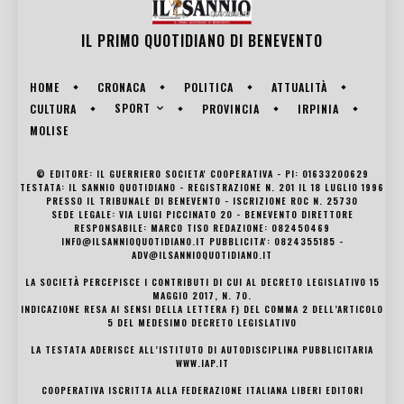
IL PRIMO QUOTIDIANO DI
BENEVENTO
HOME
CRONACA
POLITICA
ATTUALITÀ
SPORT
CULTURA
PROVINCIA
IRPINIA
MOLISE
© EDITORE: IL GUERRIERO SOCIETA' COOPERATIVA - PI: 01633200629
TESTATA: IL SANNIO QUOTIDIANO - REGISTRAZIONE N. 201 IL 18 LUGLIO 1996
PRESSO IL TRIBUNALE DI BENEVENTO - ISCRIZIONE ROC N. 25730
SEDE LEGALE: VIA LUIGI PICCINATO 20 - BENEVENTO DIRETTORE
RESPONSABILE: MARCO TISO REDAZIONE: 082450469
INFO@ILSANNIOQUOTIDIANO.IT PUBBLICITA': 0824355185 -
ADV@ILSANNIOQUOTIDIANO.IT
LA SOCIETÀ PERCEPISCE I CONTRIBUTI DI CUI AL DECRETO LEGISLATIVO 15
MAGGIO 2017, N. 70.
INDICAZIONE RESA AI SENSI DELLA LETTERA F) DEL COMMA 2 DELL’ARTICOLO
5 DEL MEDESIMO DECRETO LEGISLATIVO
LA TESTATA ADERISCE ALL’ISTITUTO DI AUTODISCIPLINA PUBBLICITARIA
WWW.IAP.IT
COOPERATIVA ISCRITTA ALLA FEDERAZIONE ITALIANA LIBERI EDITORI