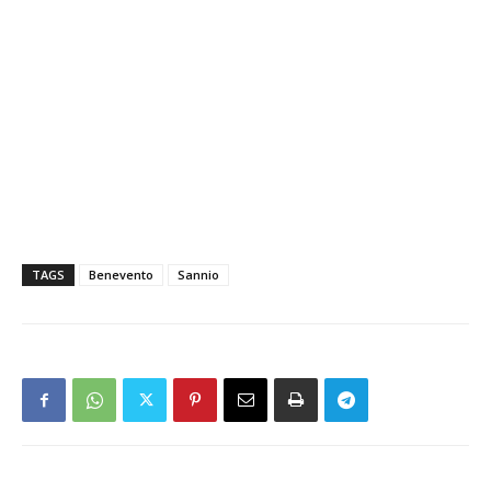
TAGS
Benevento
Sannio